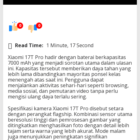
0
0
0
m
0
0
A
h
d
a
Read Time:
1 Minute, 17 Second
n
P
Xiaomi 17T Pro hadir dengan baterai berkapasitas
e
7000 mAh yang menjadi sorotan utama dalam ulasan
n
ini. Kapasitas tersebut memberikan daya tahan yang
i
lebih lama dibandingkan mayoritas ponsel kelas
n
menengah atas saat ini. Pengguna dapat
g
menjalankan aktivitas sehari-hari seperti browsing,
k
media sosial, dan pemutaran video tanpa perlu
a
mengisi ulang daya terlalu sering.
t
a
Spesifikasi kamera Xiaomi 17T Pro disebut setara
n
dengan perangkat flagship. Kombinasi sensor utama
K
beresolusi tinggi dan pemrosesan gambar yang
a
ditingkatkan menghasilkan foto dengan detail lebih
m
tajam serta warna yang lebih akurat. Mode malam
e
juga menunjukkan peningkatan signifikan
r