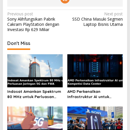
P
Previous post
Next post
Sony Alihfungsikan Pabrik
SSD China Masuki Segmen
o
Cakram PlayStation dengan
Laptop Bisnis Utama
s
Investasi Rp 629 Miliar
t
Don't Miss
n
a
v
i
g
a
Indosat Amankan Spektrum
AMD Perkenalkan
t
80 MHz untuk Perluasan
Infrastruktur AI untuk
Jaringan 5G dan FWA
Kompetisi Data Center
i
o
n