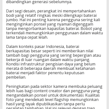
dibandingkan generasi sebelumnya.
a
F
Dari segi desain, perangkat ini mempertahankan
l
bodi yang relatif ringkas meski dilengkapi baterai
a
jumbo. Hal ini penting karena pengguna sering kali
g
menginginkan ponsel yang nyaman digenggam
s
tanpa mengorbankan kapasitas baterai. Bobot yang
h
terkendali memungkinkan penggunaan dalam waktu
i
lama tanpa cepat lelah.
p
Dalam konteks pasar Indonesia, baterai
berkapasitas besar seperti ini memberikan nilai
tambah bagi pengguna yang sering bepergian atau
bekerja di luar ruangan dalam waktu panjang.
Kondisi infrastruktur pengisian daya yang belum
merata di beberapa daerah membuat ketahanan
baterai menjadi faktor penentu keputusan
pembelian.
Peningkatan pada sektor kamera membuka peluang
lebih luas bagi content creator dan pengguna yang
mengandalkan ponsel untuk dokumentasi. Kualitas
foto yang mendekati level flagship memungkinkan
hasil yang layak dipublikasikan tanpa perlu
peralatan tambahan. Hal ini relevan dengan tren