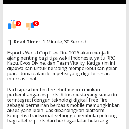
t
k
a
n
0
0
P
r
e
s
Read Time:
1 Minute, 30 Second
t
a
Esports World Cup Free Fire 2026 akan menjadi
s
ajang penting bagi tiga wakil Indonesia, yaitu RRQ
i
Kazu, Evos Divine, dan Team Vitality. Ketiga tim ini
d
dijadwalkan untuk bersaing memperebutkan gelar
i
juara dunia dalam kompetisi yang digelar secara
E
internasional.
s
p
Partisipasi tim-tim tersebut mencerminkan
o
perkembangan esports di Indonesia yang semakin
r
terintegrasi dengan teknologi digital. Free Fire
t
sebagai permainan berbasis mobile memungkinkan
s
akses yang lebih luas dibandingkan platform
W
kompetisi tradisional, sehingga membuka peluang
o
bagi atlet esports dari berbagai latar belakang.
r
l