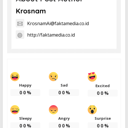
Krosnam
KrosnamAi@faktamedia.co.id
http://faktamedia.co.id
Happy
Sad
Excited
0
0
%
0
0
%
0
0
%
Sleepy
Angry
Surprise
0
0
%
0
0
%
0
0
%