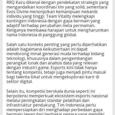
RRQ Kazu dikenal dengan pendekatan strategis yang
d
mengandalkan koordinasi tim yang solid, sementara
C
Evos Divine menonjolkan kemampuan mekanik
u
individu yang tinggi. Team Vitality melengkapi
p
kontingen Indonesia dengan gaya bermain yang
F
adaptif terhadap perubahan meta permainan.
r
Ketiganya membawa harapan untuk mengharumkan
e
nama Indonesia di panggung global.
e
F
Salah satu konteks penting yang perlu diperhatikan
i
adalah bagaimana keikutsertaan ini dapat
r
mendorong minat generasi muda terhadap bidang
e
teknologi, khususnya dalam pengembangan
2
perangkat lunak dan analisis data yang relevan
0
dengan industri game. Esports kini tidak hanya
2
tentang kompetisi, tetapi juga menjadi pintu masuk
6
bagi talenta lokal untuk mengeksplorasi karir di
sektor digital.
Selain itu, kompetisi berskala dunia seperti ini
berpotensi memperkuat ekosistem esports nasional
melalui peningkatan standar pelatihan dan
infrastruktur pendukung. Tim Indonesia perlu
mempersiapkan diri menghadapi perbedaan gaya
bermain lawan dari berbagai negara yang memiliki