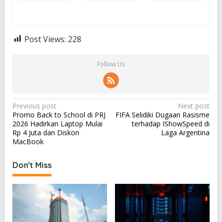
Post Views:
228
Follow Us
P
Previous post
Next post
Promo Back to School di PRJ
FIFA Selidiki Dugaan Rasisme
o
2026 Hadirkan Laptop Mulai
terhadap IShowSpeed di
s
Rp 4 Juta dan Diskon
Laga Argentina
MacBook
t
n
Don't Miss
a
v
i
g