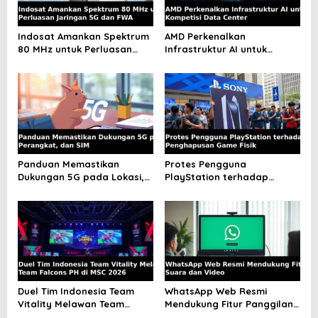
a
t
Indosat Amankan Spektrum
AMD Perkenalkan
80 MHz untuk Perluasan
Infrastruktur AI untuk
i
Jaringan 5G dan FWA
Kompetisi Data Center
o
n
Panduan Memastikan
Protes Pengguna
Dukungan 5G pada Lokasi,
PlayStation terhadap
Perangkat, dan SIM
Penghapusan Game Fisik
Duel Tim Indonesia Team
WhatsApp Web Resmi
Vitality Melawan Team
Mendukung Fitur Panggilan
Falcons PH di MSC 2026
Suara dan Video