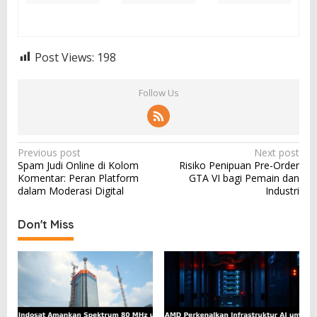
Post Views:
198
Follow Us
P
Previous post
Next post
Spam Judi Online di Kolom
Risiko Penipuan Pre-Order
o
Komentar: Peran Platform
GTA VI bagi Pemain dan
s
dalam Moderasi Digital
Industri
t
Don't Miss
n
a
v
i
g