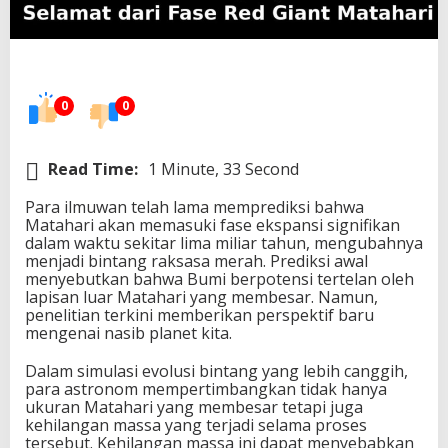
e
m
u
n
g
k
0
0
i
n
a
Read Time:
1 Minute, 33 Second
n
B
Para ilmuwan telah lama memprediksi bahwa
u
Matahari akan memasuki fase ekspansi signifikan
m
dalam waktu sekitar lima miliar tahun, mengubahnya
i
menjadi bintang raksasa merah. Prediksi awal
S
menyebutkan bahwa Bumi berpotensi tertelan oleh
e
lapisan luar Matahari yang membesar. Namun,
l
penelitian terkini memberikan perspektif baru
a
mengenai nasib planet kita.
m
a
Dalam simulasi evolusi bintang yang lebih canggih,
t
para astronom mempertimbangkan tidak hanya
d
ukuran Matahari yang membesar tetapi juga
a
kehilangan massa yang terjadi selama proses
r
tersebut. Kehilangan massa ini dapat menyebabkan
i