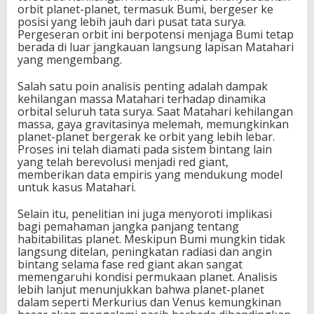
orbit planet-planet, termasuk Bumi, bergeser ke
F
posisi yang lebih jauh dari pusat tata surya.
a
Pergeseran orbit ini berpotensi menjaga Bumi tetap
s
berada di luar jangkauan langsung lapisan Matahari
e
yang mengembang.
R
e
Salah satu poin analisis penting adalah dampak
d
kehilangan massa Matahari terhadap dinamika
G
orbital seluruh tata surya. Saat Matahari kehilangan
i
massa, gaya gravitasinya melemah, memungkinkan
a
planet-planet bergerak ke orbit yang lebih lebar.
n
Proses ini telah diamati pada sistem bintang lain
t
yang telah berevolusi menjadi red giant,
M
memberikan data empiris yang mendukung model
a
untuk kasus Matahari.
t
a
Selain itu, penelitian ini juga menyoroti implikasi
h
bagi pemahaman jangka panjang tentang
a
habitabilitas planet. Meskipun Bumi mungkin tidak
r
langsung ditelan, peningkatan radiasi dan angin
i
bintang selama fase red giant akan sangat
memengaruhi kondisi permukaan planet. Analisis
lebih lanjut menunjukkan bahwa planet-planet
dalam seperti Merkurius dan Venus kemungkinan