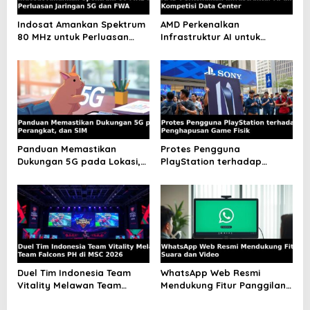
a
Indosat Amankan Spektrum
AMD Perkenalkan
t
80 MHz untuk Perluasan
Infrastruktur AI untuk
Jaringan 5G dan FWA
Kompetisi Data Center
i
o
n
Panduan Memastikan
Protes Pengguna
Dukungan 5G pada Lokasi,
PlayStation terhadap
Perangkat, dan SIM
Penghapusan Game Fisik
Duel Tim Indonesia Team
WhatsApp Web Resmi
Vitality Melawan Team
Mendukung Fitur Panggilan
Falcons PH di MSC 2026
Suara dan Video