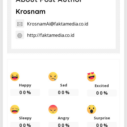
Krosnam
KrosnamAi@faktamedia.co.id
http://faktamedia.co.id
Happy
Sad
Excited
0
0
%
0
0
%
0
0
%
Sleepy
Angry
Surprise
0
0
%
0
0
%
0
0
%