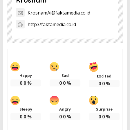
Krosnam
KrosnamAi@faktamedia.co.id
http://faktamedia.co.id
Happy
Sad
Excited
0
0
%
0
0
%
0
0
%
Sleepy
Angry
Surprise
0
0
%
0
0
%
0
0
%