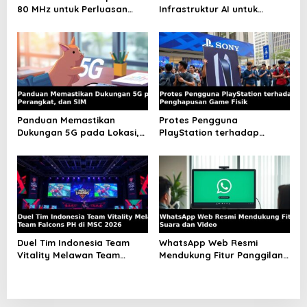
t
80 MHz untuk Perluasan
Infrastruktur AI untuk
Jaringan 5G dan FWA
Kompetisi Data Center
i
o
n
Panduan Memastikan
Protes Pengguna
Dukungan 5G pada Lokasi,
PlayStation terhadap
Perangkat, dan SIM
Penghapusan Game Fisik
Duel Tim Indonesia Team
WhatsApp Web Resmi
Vitality Melawan Team
Mendukung Fitur Panggilan
Falcons PH di MSC 2026
Suara dan Video