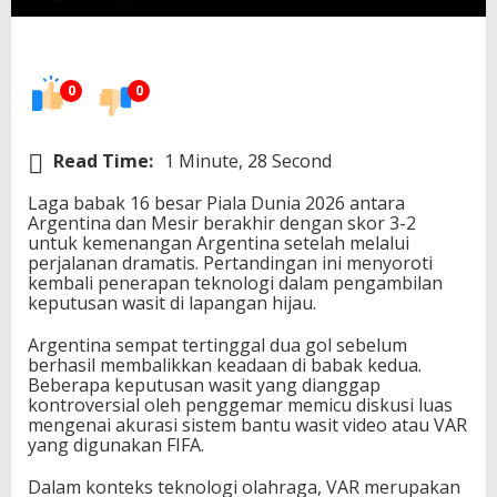
m
K
o
n
0
0
t
r
o
v
Read Time:
1 Minute, 28 Second
e
r
Laga babak 16 besar Piala Dunia 2026 antara
s
Argentina dan Mesir berakhir dengan skor 3-2
i
untuk kemenangan Argentina setelah melalui
W
perjalanan dramatis. Pertandingan ini menyoroti
a
kembali penerapan teknologi dalam pengambilan
s
keputusan wasit di lapangan hijau.
i
t
Argentina sempat tertinggal dua gol sebelum
L
berhasil membalikkan keadaan di babak kedua.
a
Beberapa keputusan wasit yang dianggap
g
kontroversial oleh penggemar memicu diskusi luas
a
mengenai akurasi sistem bantu wasit video atau VAR
A
yang digunakan FIFA.
r
g
Dalam konteks teknologi olahraga, VAR merupakan
e