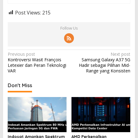
Post Views:
215
Follow Us
P
Previous post
Next post
Kontroversi Wasit François
Samsung Galaxy A37 5G
o
Letexier dan Peran Teknologi
Hadir sebagai Pilihan Mid-
s
VAR
Range yang Konsisten
t
Don't Miss
n
a
v
i
g
a
Indosat Amankan Spektrum
AMD Perkenalkan