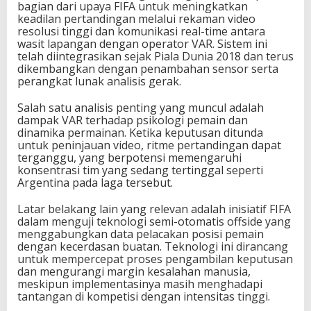
bagian dari upaya FIFA untuk meningkatkan
n
keadilan pertandingan melalui rekaman video
t
resolusi tinggi dan komunikasi real-time antara
i
wasit lapangan dengan operator VAR. Sistem ini
n
telah diintegrasikan sejak Piala Dunia 2018 dan terus
a
dikembangkan dengan penambahan sensor serta
v
perangkat lunak analisis gerak.
s
M
Salah satu analisis penting yang muncul adalah
e
dampak VAR terhadap psikologi pemain dan
s
dinamika permainan. Ketika keputusan ditunda
i
untuk peninjauan video, ritme pertandingan dapat
r
terganggu, yang berpotensi memengaruhi
konsentrasi tim yang sedang tertinggal seperti
Argentina pada laga tersebut.
Latar belakang lain yang relevan adalah inisiatif FIFA
dalam menguji teknologi semi-otomatis offside yang
menggabungkan data pelacakan posisi pemain
dengan kecerdasan buatan. Teknologi ini dirancang
untuk mempercepat proses pengambilan keputusan
dan mengurangi margin kesalahan manusia,
meskipun implementasinya masih menghadapi
tantangan di kompetisi dengan intensitas tinggi.