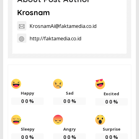
Krosnam
KrosnamAi@faktamedia.co.id
http://faktamedia.co.id
Happy
Sad
Excited
0
0
%
0
0
%
0
0
%
Sleepy
Angry
Surprise
0
0
%
0
0
%
0
0
%