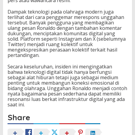
pers atau wawancara resmi.
k
i
r
Dampak teknologi pada olahraga modern juga
terlihat dari cara penggemar merespons unggahan
tersebut. Banyak pengguna yang membagikan
ulang pesan Ronaldo dengan tambahan komentar
dukungan, menciptakan komunitas digital yang
solid. Platform seperti Instagram dan X (sebelumnya
Twitter) menjadi ruang kolektif untuk
mengekspresikan perasaan kolektif terkait hasil
pertandingan.
Secara keseluruhan, insiden ini mengingatkan
bahwa teknologi digital tidak hanya berfungsi
sebagai alat hiburan tetapi juga sebagai medium
penting untuk membangun koneksi emosional di
bidang olahraga. Unggahan Ronaldo menjadi contoh
nyata bagaimana pesan sederhana dapat memiliki
resonansi luas berkat infrastruktur digital yang ada
saat ini.
Share