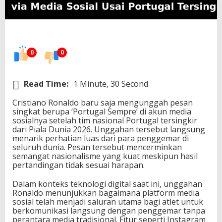
a
n
P
e
s
a
0
0
n
E
m
Read Time:
1 Minute, 30 Second
o
s
Cristiano Ronaldo baru saja mengunggah pesan
i
singkat berupa ‘Portugal Sempre’ di akun media
o
sosialnya setelah tim nasional Portugal tersingkir
n
dari Piala Dunia 2026. Unggahan tersebut langsung
a
menarik perhatian luas dari para penggemar di
l
seluruh dunia. Pesan tersebut mencerminkan
v
semangat nasionalisme yang kuat meskipun hasil
i
pertandingan tidak sesuai harapan.
a
M
Dalam konteks teknologi digital saat ini, unggahan
e
Ronaldo menunjukkan bagaimana platform media
d
sosial telah menjadi saluran utama bagi atlet untuk
i
berkomunikasi langsung dengan penggemar tanpa
a
perantara media tradisional. Fitur seperti Instagram
S