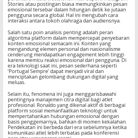
Stories atau postingan biasa memungkinkan pesan
o
emosional tersebar dalam hitungan detik ke jutaan
s
pengguna secara global. Hal ini mengubah cara
i
interaksi antara tokoh olahraga dan audiensnya.
a
l
Salah satu poin analisis penting adalah peran
U
algoritma platform dalam mempercepat penyebaran
s
konten emosional semacam ini. Konten yang
a
mengandung elemen personal dan nasionalisme
i
cenderung mendapatkan engagement lebih tinggi
P
karena memicu reaksi emosional dari pengguna. Di
o
era teknologi saat ini, pesan sederhana seperti
r
‘Portugal Sempre’ dapat menjadi viral dan
t
menciptakan gelombang dukungan digital yang
u
meluas.
g
a
Selain itu, fenomena ini juga menggarisbawahi
l
pentingnya manajemen citra digital bagi atlet
T
profesional. Ronaldo yang dikenal aktif di berbagai
e
platform sosial memanfaatkan teknologi untuk
r
mempertahankan hubungan emosional dengan
s
basis penggemarnya, bahkan di momen kekalahan.
i
Pendekatan ini berbeda dari era sebelumnya ketika
n
komunikasi atlet lebih terbatas pada konferensi
g