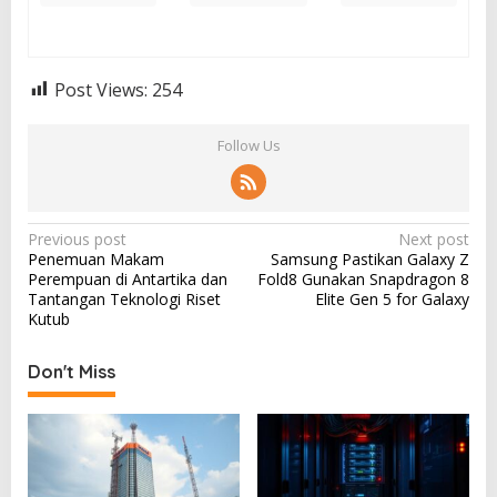
Post Views:
254
Follow Us
P
Previous post
Next post
Penemuan Makam
Samsung Pastikan Galaxy Z
o
Perempuan di Antartika dan
Fold8 Gunakan Snapdragon 8
s
Tantangan Teknologi Riset
Elite Gen 5 for Galaxy
Kutub
t
n
Don't Miss
a
v
i
g