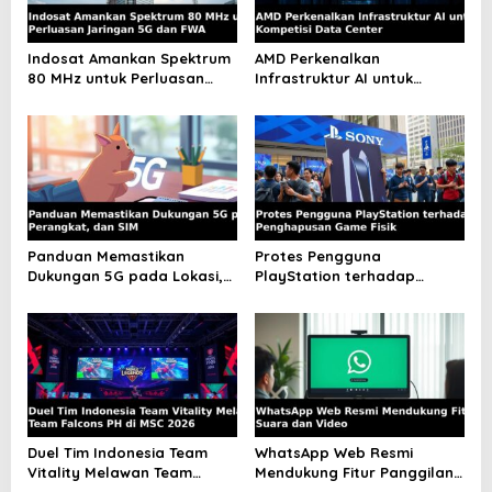
a
t
Indosat Amankan Spektrum
AMD Perkenalkan
80 MHz untuk Perluasan
Infrastruktur AI untuk
i
Jaringan 5G dan FWA
Kompetisi Data Center
o
n
Panduan Memastikan
Protes Pengguna
Dukungan 5G pada Lokasi,
PlayStation terhadap
Perangkat, dan SIM
Penghapusan Game Fisik
Duel Tim Indonesia Team
WhatsApp Web Resmi
Vitality Melawan Team
Mendukung Fitur Panggilan