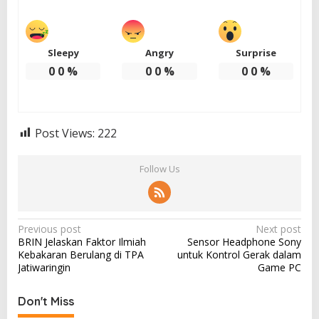
Sleepy
Angry
Surprise
0
0
%
0
0
%
0
0
%
Post Views:
222
Follow Us
P
Previous post
Next post
BRIN Jelaskan Faktor Ilmiah
Sensor Headphone Sony
o
Kebakaran Berulang di TPA
untuk Kontrol Gerak dalam
s
Jatiwaringin
Game PC
t
Don't Miss
n