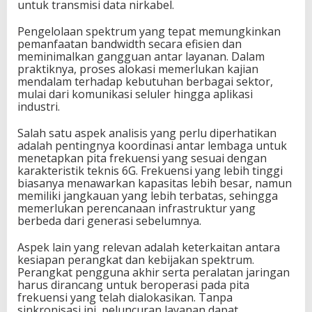
untuk transmisi data nirkabel.
r
i
Pengelolaan spektrum yang tepat memungkinkan
n
pemanfaatan bandwidth secara efisien dan
g
meminimalkan gangguan antar layanan. Dalam
a
praktiknya, proses alokasi memerlukan kajian
n
mendalam terhadap kebutuhan berbagai sektor,
6
mulai dari komunikasi seluler hingga aplikasi
G
industri.
I
n
Salah satu aspek analisis yang perlu diperhatikan
d
adalah pentingnya koordinasi antar lembaga untuk
o
menetapkan pita frekuensi yang sesuai dengan
n
karakteristik teknis 6G. Frekuensi yang lebih tinggi
e
biasanya menawarkan kapasitas lebih besar, namun
s
memiliki jangkauan yang lebih terbatas, sehingga
i
memerlukan perencanaan infrastruktur yang
a
berbeda dari generasi sebelumnya.
Aspek lain yang relevan adalah keterkaitan antara
kesiapan perangkat dan kebijakan spektrum.
Perangkat pengguna akhir serta peralatan jaringan
harus dirancang untuk beroperasi pada pita
frekuensi yang telah dialokasikan. Tanpa
sinkronisasi ini, peluncuran layanan dapat