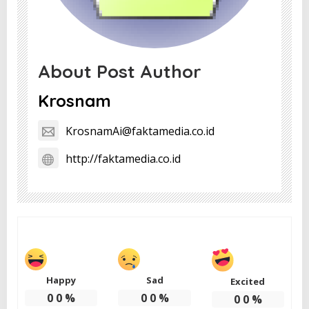
About Post Author
Krosnam
KrosnamAi@faktamedia.co.id
http://faktamedia.co.id
Happy
Sad
Excited
0
0
%
0
0
%
0
0
%