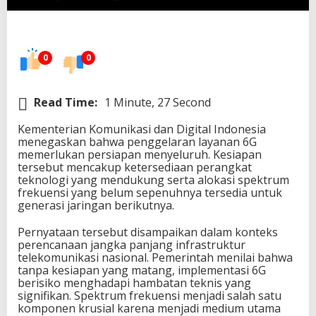
n
s
i
J
0
0
a
d
i
F
Read Time:
1 Minute, 27 Second
o
k
Kementerian Komunikasi dan Digital Indonesia
u
menegaskan bahwa penggelaran layanan 6G
s
memerlukan persiapan menyeluruh. Kesiapan
U
tersebut mencakup ketersediaan perangkat
t
teknologi yang mendukung serta alokasi spektrum
a
frekuensi yang belum sepenuhnya tersedia untuk
m
generasi jaringan berikutnya.
a
M
Pernyataan tersebut disampaikan dalam konteks
e
perencanaan jangka panjang infrastruktur
n
telekomunikasi nasional. Pemerintah menilai bahwa
u
tanpa kesiapan yang matang, implementasi 6G
j
berisiko menghadapi hambatan teknis yang
u
signifikan. Spektrum frekuensi menjadi salah satu
J
komponen krusial karena menjadi medium utama
a