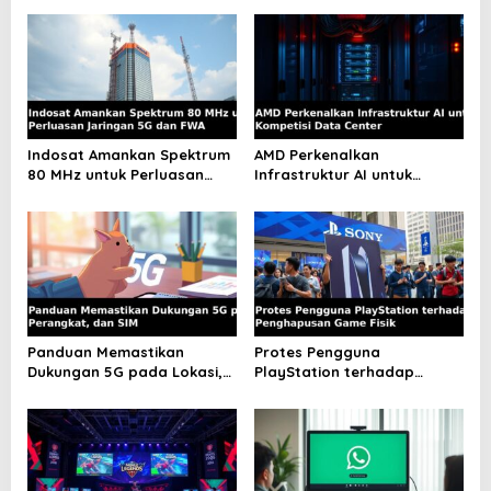
a
v
i
g
a
Indosat Amankan Spektrum
AMD Perkenalkan
t
80 MHz untuk Perluasan
Infrastruktur AI untuk
Jaringan 5G dan FWA
Kompetisi Data Center
i
o
n
Panduan Memastikan
Protes Pengguna
Dukungan 5G pada Lokasi,
PlayStation terhadap
Perangkat, dan SIM
Penghapusan Game Fisik